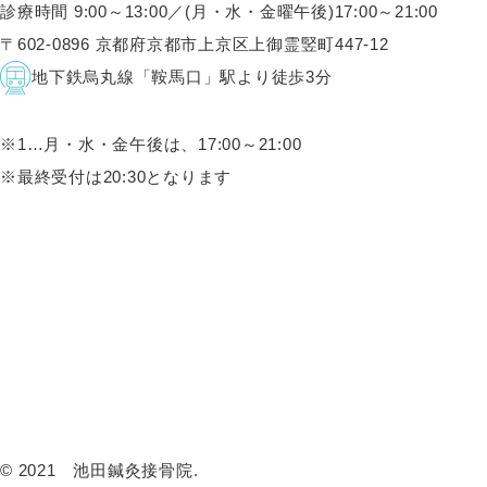
診療時間 9:00～13:00／(月・水・金曜午後)17:00～21:00
〒602-0896 京都府京都市上京区上御霊竪町447-12
地下鉄烏丸線「鞍馬口」駅より徒歩3分
※1…月・水・金午後は、17:00～21:00
※最終受付は20:30となります
HOME
当院について
身体の不調
ストレスケア
女性特有の悩み
交通事故治療
体操・体力測定
よくある質問
院長紹介
院概要・アクセス
料金案内
お問い合わせ
お知らせ
ブログ
プライバシーポリシー
© 2021 池田鍼灸接骨院.