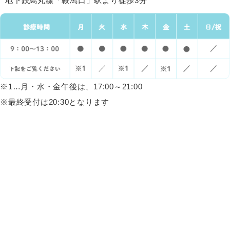
地下鉄烏丸線「鞍馬口」駅より徒歩3分
※1…月・水・金午後は、17:00～21:00
※最終受付は20:30となります
HOME
当院について
身体の不調
ストレスケア
女性特有の悩み
交通事故治療
体操・体力測定
よくある質問
院長紹介
院概要・アクセス
料金案内
お問い合わせ
お知らせ
ブログ
プライバシーポリシー