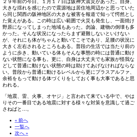
２９年前の今日、１月１７日は阪神大震災があった。自身、
大きな揺れを感じたので震源地は居住地周辺かと思っていた
ら同じ関西の阪神地区の大きな被害を報道で知って愕然とし
た覚えがある。この時は広い範囲で火災も発生し、一面焼け
野原になってしまった地域もあった。勿論、建物の倒壊も多
かった。そんな状況になったらまず避難しないといけない
が、それにも体がちゃんと動いてこそであり、足腰の状況に
大きく左右されるところもある。普段の生活では当たり前の
ように歩き、動いている体もそんな事態の時には普通に動け
ない状態になる事も。更に、自身は大丈夫でも家族が怪我な
どして普通に動けない状態の時は助けてあげなければならな
い。普段から普通に動けるレベルから更にプラスアルファ、
余裕をもって動ける体づくりをしておく事も大事であると思
われる。
「地震、雷、火事、オヤジ」と言われて来ている中で、やは
りその一番目である地震に対する様々な対策を意識して過ご
さねばと…。
« 前へ
一覧へ
次へ »