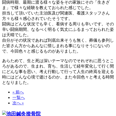
闘病時期、最期に渡る様々な姿をその家族にその「生きざ
ま」で様々な経験を教えておられた感じでした。
担当して頂いていた主治医及び関連医、看護スタッフさん
方々も様々感心されていたそうです。
闘病はどんな状況でも辛く、看病する周りも辛いです。その
辛い闘病期間、なるべく明るく気丈にふるまっておられた姿
は天晴でした。
自分がその状況であれば到底出来そうも無く、葬儀も参列し
た皆さん方からあんなに惜しまれる事になりそうにないの
で、今回色々と感じるものがありました。
あらためて、生と死は深いテーマなのでそれぞれに思うとこ
ろがあるので、生まれ、育ち、生活して経年変化して行く間
にどんな事を思い、考え行動して行って人生の終焉を迎える
時にはどんな心境で逝けるのか、また今回色々と考える時間
となりました。
« 前へ
一覧へ
次へ »