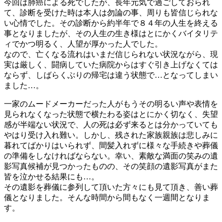
今回は肺癌による死でしたが、長年元気で過ごしておられ
て、診断を受けた時は本人は勿論の事、周りも皆信じられな
い心情でした。その診断から約半年で８４年の人生を終える
事となりましたが、その人生の生き様はとにかくバイタリテ
ィでかつ明るく、人望が厚かった人でした。
なので、亡くなる流れはいまだ信じられない状況ながら、現
実は厳しく、闘病していた病院からはすぐ引き上げなくては
ならず、しばらくぶりの帰宅は違う状態で…となってしまい
ました…。
一家のムードメーカーだった人がもうその明るい声や表情を
見られなくなった状態で横たわる姿はとにかく切なく、失望
感が半端ない状況で、人の死は必ず来るとは分かっていても
やはり受け入れ難い。しかし、残された家族親族は悲しみに
暮れてばかりはいられず、間髪入れずに様々な手続きや葬儀
の準備をしなければならない。幸い、素敵な満面の笑みの遺
影写真候補が見つかったものの、その笑顔の遺影写真がまた
皆を泣かせる結果にも…。
その遺影を葬儀に参列して頂いた方々にも見て頂き、善い葬
儀となりました。そんな時間から間もなく一週間となりま
す。